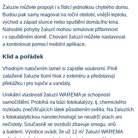
Žaluzie můžete propojit i s řídicí jednotkou chytrého domu. 
Budou pak samy reagovat na roční období, vnější teplotu, 
východ a západ slunce nebo spuštění domácího kina. 
Nahodilé pohyby žaluzií mohou simulovat přítomnost 
i v opuštěném domě. Chování žaluzií můžete nastavovat 
a kontrolovat pomocí mobilní aplikace.
Klid a pořádek
Vhodným natočením lamel si zajistíte soukromí. Plně 
zatažené žaluzie tlumí hluk z exteriéru a představují 
překážku i pro lupiče a vandaly.
Unikátní vlastností žaluzií WAREMA je schopnost 
samočištění. Probíhá na bázi fotokatalýzy, tj. chemického 
rozkladu znečišťujících látek působením světla. Na žaluziích 
s fotokatalytickou nanotechnologií se neudrží prach ani 
nečistoty. Současně se ovzduší zbavuje smogu, virů 
2
a bakterií. Výrobce uvádí, že už 12 m
 žaluzií WAREMA 