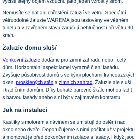
vyčistí stejný objem vzduchu jako jeden vzrostlý strom.
Nemusíte se bát ani chřestění žaluzií ve větru. Speciální 
větruodolné žaluzie WAREMA jsou testovány ve větrném 
tunelu a v zavřeném stavu zaručují nehlučnost i při větru 90 
km/h. 
Žaluzie domu sluší
Venkovní žaluzie
 dodáme pro zimní zahradu nebo i celý 
dům. Horizontální aspekt lamel výrazně člení fasádu. 
Zvyšuje působivost domů s velkými plochami francouzských 
oken, 
prosklených stěn
 a 
zimních zahrad
. Žaluzie ale sluší 
i tradičním domům. Díky bohaté barevné škále mohou ladit 
s barvou fasády anebo s ní být v zajímavém kontrastu. 
Jak na instalaci
Kastlíky s motorem a návinem se umisťují do ostění nad 
okno nebo dveře. Doporučujeme s nimi počítat už v projektu 
a montovat je před dokončením izolace a fasády. I když jsou 