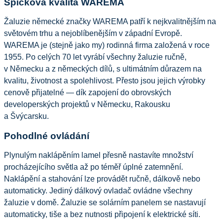
Špičková kvalita WAREMA
Žaluzie německé značky WAREMA patří k nejkvalitnějším na 
světovém trhu a nejoblíbenějším v západní Evropě. 
WAREMA je (stejně jako my) rodinná firma založená v roce 
1955. Po celých 70 let vyrábí všechny žaluzie ručně, 
v Německu a z německých dílů, s ultimátním důrazem na 
kvalitu, životnost a spolehlivost. Přesto jsou jejich výrobky 
cenově přijatelné — dík zapojení do obrovských 
developerských projektů v Německu, Rakousku 
a Švýcarsku. 
Pohodlné ovládání
Plynulým naklápěním lamel přesně nastavíte množství 
procházejícího světla až po téměř úplné zatemnění. 
Naklápění a stahování lze provádět ručně, dálkově nebo 
automaticky. Jediný dálkový ovladač ovládne všechny 
žaluzie v domě. Žaluzie se solárním panelem se nastavují 
automaticky, tiše a bez nutnosti připojení k elektrické síti. 