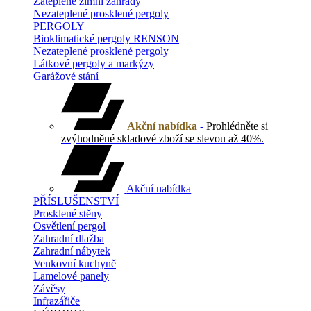
Zateplené zimní zahrady
Nezateplené prosklené pergoly
PERGOLY
Bioklimatické pergoly RENSON
Nezateplené prosklené pergoly
Látkové pergoly a markýzy
Garážové stání
Akční nabídka
-
Prohlédněte si
zvýhodněné skladové zboží se slevou až 40%.
Akční nabídka
PŘÍSLUŠENSTVÍ
Prosklené stěny
Osvětlení pergol
Zahradní dlažba
Zahradní nábytek
Venkovní kuchyně
Lamelové panely
Závěsy
Infrazářiče